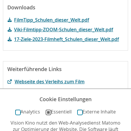
Downloads
FilmTipp_Schulen_dieser_Welt.pdf
Viki-Filmtipp-ZOOM-Schulen_dieser_Welt.pdf
17-Ziele-2023-Filmheft_Schulen_dieser_Welt.pdf
Weiterführende Links
Webseite des Verleihs zum Film
Begründung der fbw-Jugend Filmjury
Cookie Einstellungen
Materialsammlung Dokumentarfilm im Unterricht
Analytics
Essentiell
Externe Inhalte
Vision Kino nutzt den Web-Analysedienst Matomo
Autor*in: Laura C. Zimmermann , 01.03.2023 , letzte
zur Optimierung der Website. Die Software läuft
Aktualisierung: 13.12.2023