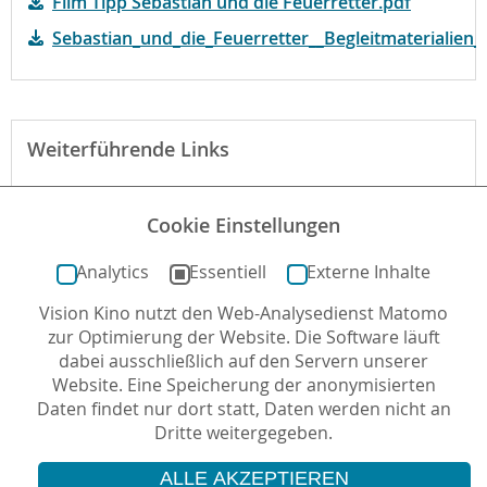
Film Tipp Sebastian und die Feuerretter.pdf
Sebastian_und_die_Feuerretter__Begleitmaterialien_
Weiterführende Links
Website des Films
Cookie Einstellungen
Begründung der fbw
Analytics
Essentiell
Externe Inhalte
Vision Kino nutzt den Web-Analysedienst Matomo
Autor*in: Dr. Lisa Gadatsch , 08.12.2015 , letzte
zur Optimierung der Website. Die Software läuft
Aktualisierung: 15.12.2023
dabei ausschließlich auf den Servern unserer
Website. Eine Speicherung der anonymisierten
Daten findet nur dort statt, Daten werden nicht an
Dritte weitergegeben.
ALLE AKZEPTIEREN