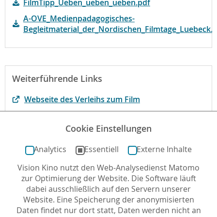
FilmTipp_Ueben_ueben_ueben.pdf
A-OVE_Medienpadagogisches-
Begleitmaterial_der_Nordischen_Filmtage_Luebeck.
Weiterführende Links
Webseite des Verleihs zum Film
Der Film bei filmportal.de
Cookie Einstellungen
Der Film bei kinofenster.de
Analytics
Essentiell
Externe Inhalte
Vision Kino nutzt den Web-Analysedienst Matomo
Autor*in: Marta Dill , 27.08.2024 , letzte Aktualisierung:
zur Optimierung der Website. Die Software läuft
21.01.2025
dabei ausschließlich auf den Servern unserer
Website. Eine Speicherung der anonymisierten
Daten findet nur dort statt, Daten werden nicht an