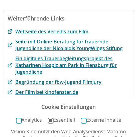
Weiterführende Links
Webseite des Verleihs zum Film
Seite mit Online-Beratung für trauernde
Jugendliche der Nicolaidis YoungWings Stifung
Ein digitales Trauerbegleitungsprojekt des
Katharinen Hospiz am Park in Flensburg für
Jugendliche
Begründung der fbw-Jugend Filmjury
Der Film bei kinofenster.de
Film des Monats der Jury der Evangelischen
Cookie Einstellungen
Filmarbeit
Analytics
Essentiell
Externe Inhalte
Vision Kino nutzt den Web-Analysedienst Matomo
Autor*in: Dominique Ott-Despoix , 28.04.2025 , letzte