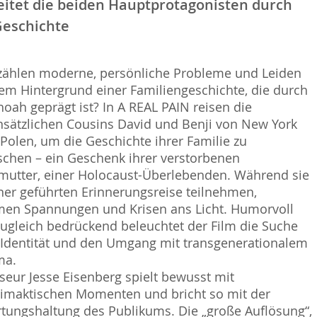
eitet die beiden Hauptprotagonisten durch
Geschichte
zählen moderne, persönliche Probleme und Leiden
em Hintergrund einer Familiengeschichte, die durch
hoah geprägt ist? In
A REAL PAIN
reisen die
sätzlichen Cousins David und Benji von New York
Polen, um die Geschichte ihrer Familie zu
schen – ein Geschenk ihrer verstorbenen
utter, einer Holocaust-Überlebenden. Während sie
ner geführten Erinnerungsreise teilnehmen,
en Spannungen und Krisen ans Licht. Humorvoll
ugleich bedrückend beleuchtet der Film die Suche
Identität und den Umgang mit transgenerationalem
ma.
seur Jesse Eisenberg spielt bewusst mit
limaktischen Momenten und bricht so mit der
tungshaltung des Publikums. Die „große Auflösung“,