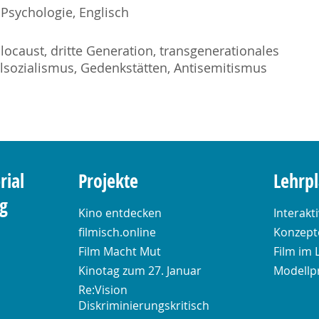
, Psychologie, Englisch
locaust, dritte Generation, transgenerationales
alsozialismus, Gedenkstätten, Antisemitismus
rial
Projekte
Lehrp
ng
Kino entdecken
Interakt
filmisch.online
Konzepte
Film Macht Mut
Film im 
Kinotag zum 27. Januar
Modellp
Re:Vision
Diskriminierungskritisch