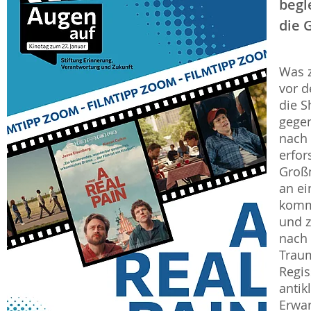
begl
die 
Was 
vor d
die S
gegen
nach 
erfor
Großm
an ei
komm
und z
nach 
Trau
Regis
antik
Erwar