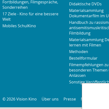
Fortbildungen, Filmgespräche,
Didaktische DVDs
Sonderreihen
Materialsammlung
17 Ziele - Kino für eine bessere
Dokumentarfilm im U
Welt
Handbuch zu rassism
Mobiles SchulKino
antisemitismuskritisc
Filmbildung
Materialsammlung D
lernen mit Filmen
Methoden
Bestellformular
Filmempfehlungen zu
besonderen Themen
Anlässen
Sonstige Veröffentli
© 2026 Vision Kino
Über uns
Presse
Newsletter
K