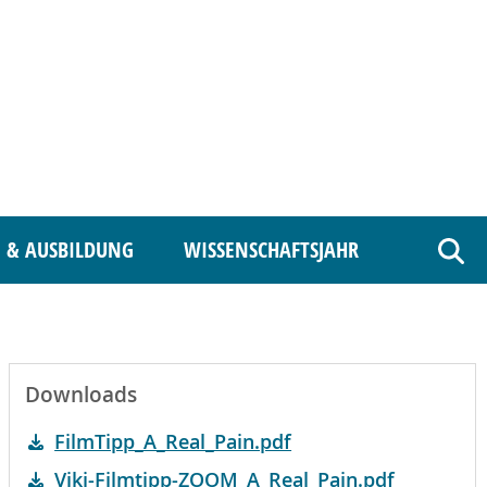
 & AUSBILDUNG
WISSENSCHAFTSJAHR
Such
Downloads
FilmTipp_A_Real_Pain.pdf
Viki-Filmtipp-ZOOM_A_Real_Pain.pdf