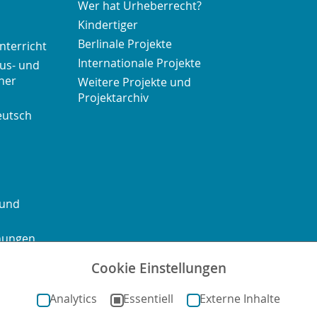
Wer hat Urheberrecht?
Kindertiger
Berlinale Projekte
nterricht
Internationale Projekte
us- und
her
Weitere Projekte und
Projektarchiv
eutsch
 und
chungen
Cookie Einstellungen
ontakt
Sitemap
Impressum
Datenschutz
Barrierefre
Analytics
Essentiell
Externe Inhalte