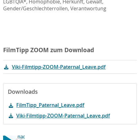
LGBTQIA*, Homophobie, Herkunft, Gewalt,
Gender/Geschlechterrollen, Verantwortung
FilmTipp ZOOM zum Download
Viki-Filmtipp-ZOOM-Paternal_Leave.pdf
Der
Downloads
Schutz
personenbezogener
FilmTipp_Paternal_Leave.pdf
Daten
ist uns
Viki-Filmtipp-ZOOM-Paternal_Leave.pdf
wichtig.
Erst
nach