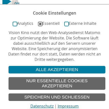
dem
Klicken
PATERNAL
Cookie Einstellungen
LEAVE –
werden
DREI TAGE
Daten
Analytics
Essentiell
Externe Inhalte
MEER |
von
Offizieller
Vision Kino nutzt den Web-Analysedienst Matomo
Dritt-
Trailer
zur Optimierung der Website. Die Software läuft
Anbieter-
dabei ausschließlich auf den Servern unserer
Servern
Website. Eine Speicherung der anonymisierten
geladen.
Daten findet nur dort statt, Daten werden nicht an
Dritte weitergegeben.
ALLE AKZEPTIEREN
© 2026 Vision Kino
IMPRESSUM
NUR ESSENTIELLE COOKIES
AKZEPTIEREN
SITEMAP
DATENSCHUTZ
SPEICHERN UND SCHLIESSEN
Datenschutz
|
Impressum