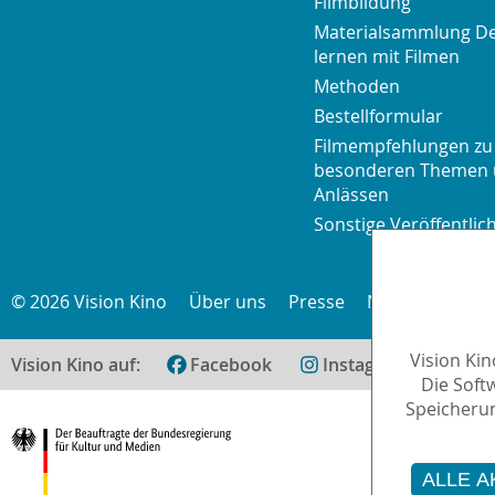
Filmbildung
Materialsammlung D
lernen mit Filmen
Methoden
Bestellformular
Filmempfehlungen zu
besonderen Themen
Anlässen
Sonstige Veröffentli
© 2026 Vision Kino
Über uns
Presse
Newsletter
K
Vision Ki
Vision Kino auf:
Facebook
Instagram
teilen
Die Soft
Speicherun
ALLE A