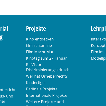
rial
Projekte
Lehrp
ng
Kino entdecken
Interakt
filmisch.online
Konzepte
Film Macht Mut
Film im 
Kinotag zum 27. Januar
Modellp
Re:Vision
Diskriminierungskritisch
Wer hat Urheberrecht?
Kindertiger
Berlinale Projekte
nterricht
Internationale Projekte
us- und
her
Weitere Projekte und