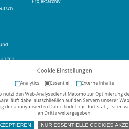
Projektarchiv
eutsch
 und
chungen
Cookie Einstellungen
ontakt
Sitemap
Impressum
Datenschutz
Barrierefre
Analytics
Essentiell
Externe Inhalte
no nutzt den Web-Analysedienst Matomo zur Optimierung de
mail
ware läuft dabei ausschließlich auf den Servern unserer Webs
g der anonymisierten Daten findet nur dort statt, Daten w
an Dritte weitergegeben.
KZEPTIEREN
NUR ESSENTIELLE COOKIES AKZE