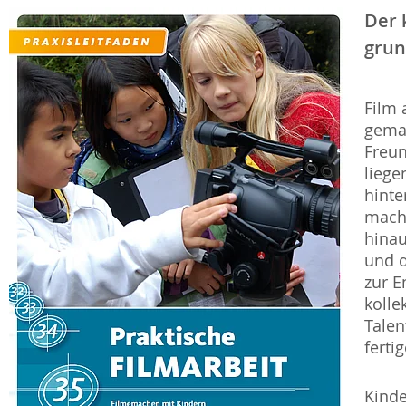
Der 
grun
Film 
gemac
Freun
liege
hint
macht
hinau
und d
zur E
kolle
Talen
ferti
Kinde