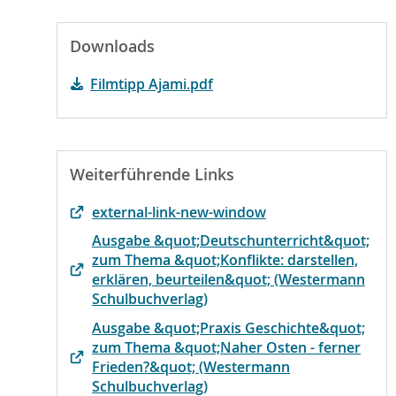
Downloads
Filmtipp Ajami.pdf
Weiterführende Links
external-link-new-window
Ausgabe &quot;Deutschunterricht&quot;
zum Thema &quot;Konflikte: darstellen,
erklären, beurteilen&quot; (Westermann
Schulbuchverlag)
Ausgabe &quot;Praxis Geschichte&quot;
zum Thema &quot;Naher Osten - ferner
Frieden?&quot; (Westermann
Schulbuchverlag)