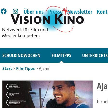
Über uns
Presse
Newsletter
Kont
SCHULKINOWOCHEN
FILMTIPPS
UNTERRICHTS
Start
>
FilmTipps
> Ajami
Aj
Israe