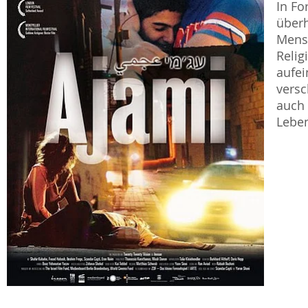
In Fo
überh
Mensc
Relig
aufei
versc
auch 
Leben