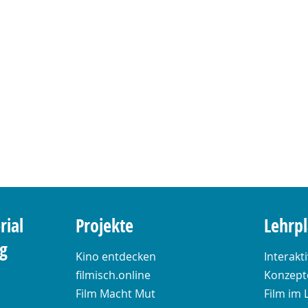
rial
Projekte
Lehrp
ng
Kino entdecken
Interakt
filmisch.online
Konzepte
Film Macht Mut
Film im 