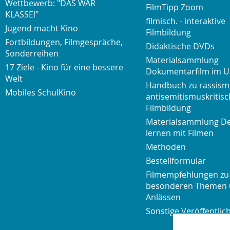
Wettbewerb: "DAS WAR
FilmTipp Zoom
KLASSE!"
filmisch. - interaktive
Jugend macht Kino
Filmbildung
Fortbildungen, Filmgespräche,
Didaktische DVDs
Sonderreihen
Materialsammlung
17 Ziele - Kino für eine bessere
Dokumentarfilm im U
Welt
Handbuch zu rassism
Mobiles SchulKino
antisemitismuskritisc
Filmbildung
Materialsammlung D
lernen mit Filmen
Methoden
Bestellformular
Filmempfehlungen zu
besonderen Themen
Anlässen
Sonstige Veröffentli