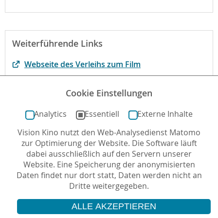
Weiterführende Links
Webseite des Verleihs zum Film
Materialsammlung Dokumentarfilm im Unterricht
Cookie Einstellungen
Der Film bei kinofenster.de
Analytics
Essentiell
Externe Inhalte
Vision Kino nutzt den Web-Analysedienst Matomo
Autor*in: Tom Weller , 02.06.2025 , letzte Aktualisierung:
zur Optimierung der Website. Die Software läuft
14.07.2025
dabei ausschließlich auf den Servern unserer
Website. Eine Speicherung der anonymisierten
Daten findet nur dort statt, Daten werden nicht an
Dritte weitergegeben.
ALLE AKZEPTIEREN
© 2026 Vision Kino