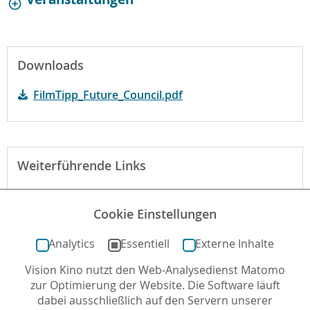
Downloads
FilmTipp_Future_Council.pdf
Weiterführende Links
Webseite des Verleihs zum Film
Cookie Einstellungen
Website des Future Councils (auf englisch)
Analytics
Essentiell
Externe Inhalte
Vision Kino nutzt den Web-Analysedienst Matomo
Autor*in: Roberta Huldisch , 29.05.2026 , letzte
zur Optimierung der Website. Die Software läuft
Aktualisierung: 29.06.2026
dabei ausschließlich auf den Servern unserer