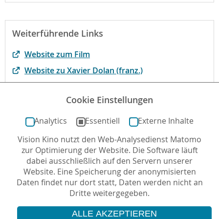
Weiterführende Links
Website zum Film
Website zu Xavier Dolan (franz.)
mehr zum Film bei kinofenster.de
Cookie Einstellungen
Filmbsprechung bei fluter.de
Analytics
Essentiell
Externe Inhalte
Vision Kino nutzt den Web-Analysedienst Matomo
Autor*in: Kirsten Taylor , 29.12.2010 , letzte
zur Optimierung der Website. Die Software läuft
Aktualisierung: 29.09.2016
dabei ausschließlich auf den Servern unserer
Website. Eine Speicherung der anonymisierten
Daten findet nur dort statt, Daten werden nicht an
Dritte weitergegeben.
ALLE AKZEPTIEREN
© 2026 Vision Kino