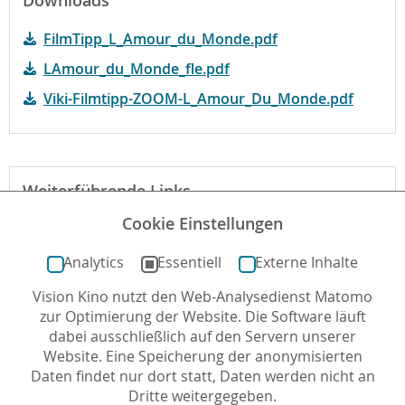
Downloads
FilmTipp_L_Amour_du_Monde.pdf
LAmour_du_Monde_fle.pdf
Viki-Filmtipp-ZOOM-L_Amour_Du_Monde.pdf
Weiterführende Links
Cookie Einstellungen
Webseite des Verleihs zum Film
Analytics
Essentiell
Externe Inhalte
Vision Kino nutzt den Web-Analysedienst Matomo
Autor*in: Reinhard Kleber , 05.07.2023 , letzte
zur Optimierung der Website. Die Software läuft
Aktualisierung: 24.06.2026
dabei ausschließlich auf den Servern unserer
Website. Eine Speicherung der anonymisierten
Daten findet nur dort statt, Daten werden nicht an
Dritte weitergegeben.