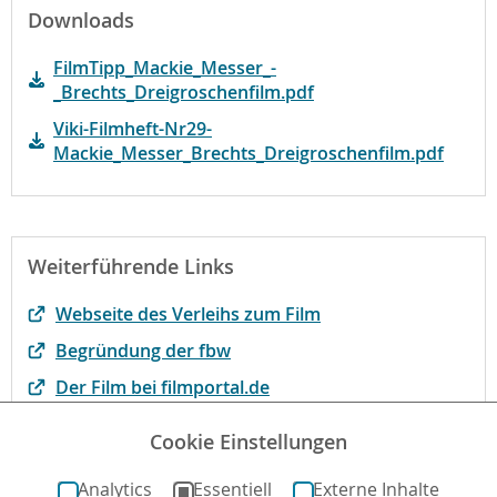
Downloads
FilmTipp_Mackie_Messer_-
_Brechts_Dreigroschenfilm.pdf
Viki-Filmheft-Nr29-
Mackie_Messer_Brechts_Dreigroschenfilm.pdf
Weiterführende Links
Webseite des Verleihs zum Film
Begründung der fbw
Der Film bei filmportal.de
Filmheft zu MACKIE MESSER - BRECHTS
Cookie Einstellungen
DREIGROSCHENFILM
Analytics
Essentiell
Externe Inhalte