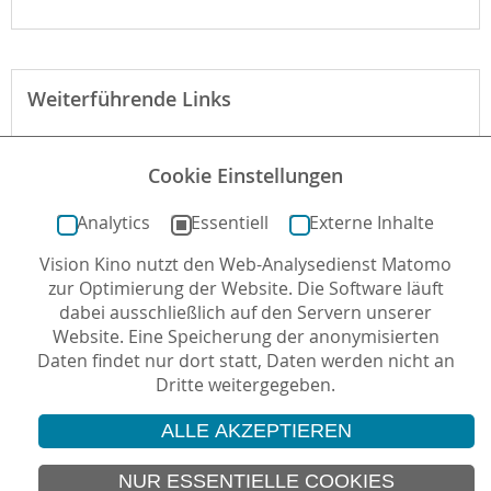
Weiterführende Links
Webseite des Verleihs zum Film
Cookie Einstellungen
Der Film bei Fluter
Analytics
Essentiell
Externe Inhalte
Vision Kino nutzt den Web-Analysedienst Matomo
Autor*in: Christopher Diekhaus , 26.09.2018 , letzte
zur Optimierung der Website. Die Software läuft
Aktualisierung: 15.05.2020
dabei ausschließlich auf den Servern unserer
Website. Eine Speicherung der anonymisierten
Daten findet nur dort statt, Daten werden nicht an
Dritte weitergegeben.
ALLE AKZEPTIEREN
© 2026 Vision Kino
IMPRESSUM
NUR ESSENTIELLE COOKIES