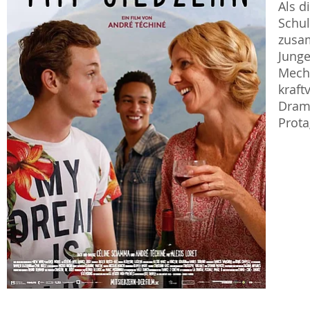
Als d
Schul
zusa
Jung
Mech
kraft
Drama
Prota