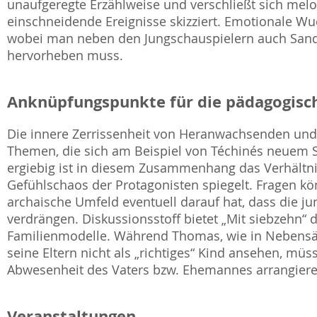
unaufgeregte Erzählweise und verschließt sich mel
einschneidende Ereignisse skizziert. Emotionale Wuc
wobei man neben den Jungschauspielern auch Sandri
hervorheben muss.
Anknüpfungspunkte für die pädagogisch
Die innere Zerrissenheit von Heranwachsenden und 
Themen, die sich am Beispiel von Téchinés neuem Sp
ergiebig ist in diesem Zusammenhang das Verhältni
Gefühlschaos der Protagonisten spiegelt. Fragen kö
archaische Umfeld eventuell darauf hat, dass die j
verdrängen. Diskussionsstoff bietet „Mit siebzehn“ 
Familienmodelle. Während Thomas, wie in Nebensätz
seine Eltern nicht als „richtiges“ Kind ansehen, mü
Abwesenheit des Vaters bzw. Ehemannes arrangieren, 
Veranstaltungen