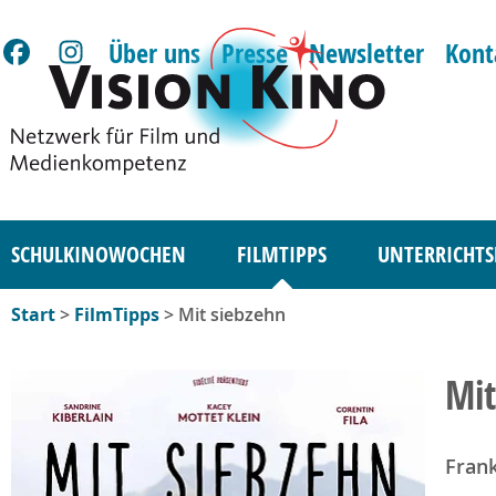
Über uns
Presse
Newsletter
Kont
SCHULKINOWOCHEN
FILMTIPPS
UNTERRICHTS
Start
>
FilmTipps
> Mit siebzehn
Mit
Frank