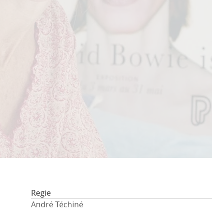
Regie
André Téchiné