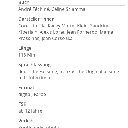
Buch
André Téchiné, Céline Sciamma
Darsteller*innen
Corentin Fila, Kacey Mottet Klein, Sandrine
Kiberlain, Alexis Loret, Jean Fornerod, Mama
Prassinos, Jean Corso u.a.
Länge
116 Min
Sprachfassung
deutsche Fassung, französiche Originalfassung
mit Untertiteln
Format
digital, Farbe
FSK
ab 12 Jahre
Verleih
Kool Filmdistribution