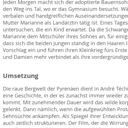
Jeden Morgen macht sich der adoptierte Bauernso
den Weg ins Tal, wo er das Gymnasium besucht. Wä
verbalen und handgreiflichen Auseinandersetzung
Mutter Marianne als Landärztin tätig ist. Eines Tage
untersuchen, die ein Kind erwartet. Da die Schwan
Marianne dem Mitschüler ihres Sohnes an, für eini
dass sich die beiden Jungen ständig in den Haaren l
Vorschlag ein und führen ihren Kleinkrieg fürs Erst
und Damien mehr verbindet als ihre vordergründig
Umsetzung
Die raue Bergwelt der Pyrenäen dient in André Téch
eine Geschichte, in der es zunächst immer wieder 
kommt. Mit zunehmender Dauer wird das wilde körpe
gelenkt. Dann nämlich, wenn die aufgewühlten Prota
Sehnsüchte ankämpfen. Als Spiegel ihrer Entwicklun
auch zeitlich strukturieren. Der Film, der die Wirru