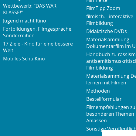
Filmhefte
Wettbewerb: "DAS WAR
FilmTipp Zoom
KLASSE!"
filmisch. - interaktive
Jugend macht Kino
Filmbildung
Fortbildungen, Filmgespräche,
Didaktische DVDs
Sonderreihen
Materialsammlung
17 Ziele - Kino für eine bessere
Dokumentarfilm im U
Welt
Handbuch zu rassism
Mobiles SchulKino
antisemitismuskritisc
Filmbildung
Materialsammlung D
lernen mit Filmen
Methoden
Bestellformular
Filmempfehlungen zu
besonderen Themen
Anlässen
Sonstige Veröffentli