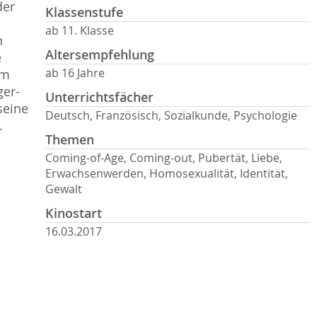
der
Klassenstufe
ab 11. Klasse
n
Altersempfehlung
e
ab 16 Jahre
em
ger-
Unterrichtsfächer
seine
Deutsch, Französisch, Sozialkunde, Psychologie
.
Themen
Coming-of-Age, Coming-out, Pubertät, Liebe,
Erwachsenwerden, Homosexualität, Identität,
Gewalt
Kinostart
16.03.2017