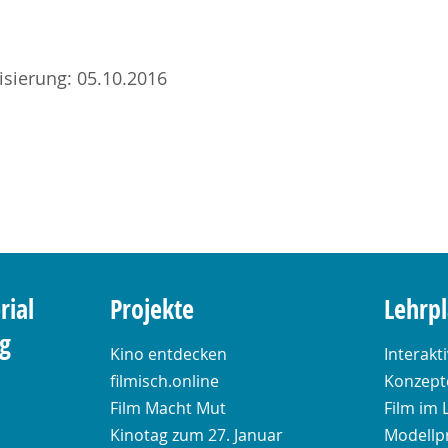
lisierung: 05.10.2016
rial
Projekte
Lehrp
ng
Kino entdecken
Interakt
filmisch.online
Konzepte
Film Macht Mut
Film im 
Kinotag zum 27. Januar
Modellp