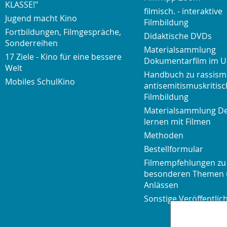
KLASSE!"
filmisch. - interaktive
Jugend macht Kino
Filmbildung
Fortbildungen, Filmgespräche,
Didaktische DVDs
Sonderreihen
Materialsammlung
17 Ziele - Kino für eine bessere
Dokumentarfilm im U
Welt
Handbuch zu rassism
Mobiles SchulKino
antisemitismuskritisc
Filmbildung
Materialsammlung D
lernen mit Filmen
Methoden
Bestellformular
Filmempfehlungen zu
besonderen Themen
Anlässen
Sonstige Veröffentli