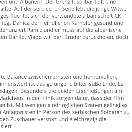
n und Albanern. Der Grenzfluss Ibar teilt eine
älfte. Auf der serbischen Seite lebt die junge Witwe
ges flüchtet sich der verwundete albanische UCK-
pflegt Danica den feindlichen Kämpfer gesund und
 denunziert Ramiz und er muss auf die albanische
men Danilo. Vlado will den Bruder zurückholen, doch
rte Balance zwischen ernsten und humorvollen,
nenswert ist das gelungene bitter-süße Ende. Es
 beklagen. Besonders die beiden Erschießungen am
ädchens in der Klinik sorgen dafür, dass der Film
en ist. Mit wenigen eindringlichen Szenen gelingt es
n Antagonisten in Person des serbischen Soldaten zu
den Zuschauer verstört und gleichzeitig die
iert.