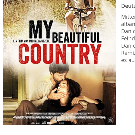
Deut
Mitte
alban
Danic
Feind
Danic
Ramiz
es au