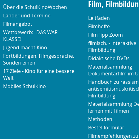
Film, Filmbildu
Über die SchulKinoWochen
Länder und Termine
Leitfäden
Filmangebot
Filmhefte
Wettbewerb: "DAS WAR
FilmTipp Zoom
KLASSE!"
filmisch. - interaktive
Jugend macht Kino
Filmbildung
Fortbildungen, Filmgespräche,
Didaktische DVDs
Sonderreihen
Materialsammlung
17 Ziele - Kino für eine bessere
Dokumentarfilm im U
Welt
Handbuch zu rassism
Mobiles SchulKino
antisemitismuskritisc
Filmbildung
Materialsammlung D
lernen mit Filmen
Methoden
Bestellformular
Filmempfehlungen zu