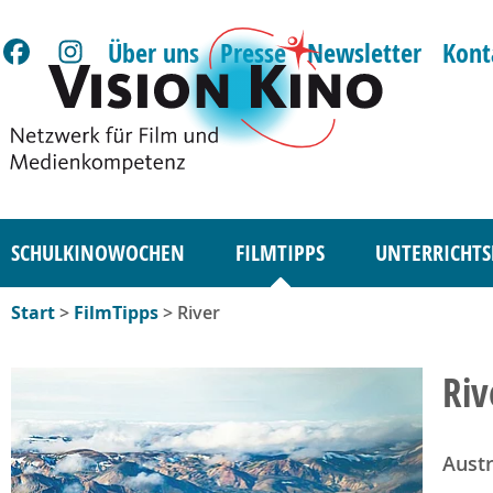
Über uns
Presse
Newsletter
Kont
SCHULKINOWOCHEN
FILMTIPPS
UNTERRICHTS
Start
>
FilmTipps
> River
Riv
Austr