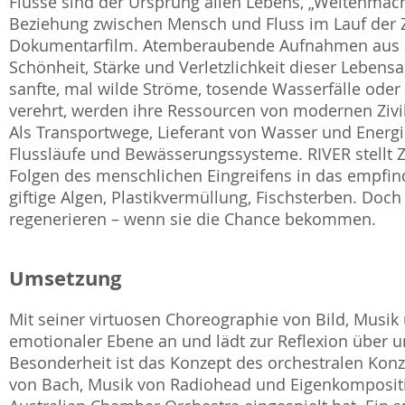
Flüsse sind der Ursprung allen Lebens, „Weltenmach
Beziehung zwischen Mensch und Fluss im Lauf der Z
Dokumentarfilm. Atemberaubende Aufnahmen aus 39 
Schönheit, Stärke und Verletzlichkeit dieser Lebens
sanfte, mal wilde Ströme, tosende Wasserfälle oder s
verehrt, werden ihre Ressourcen von modernen Zivi
Als Transportwege, Lieferant von Wasser und Energi
Flussläufe und Bewässerungssysteme. RIVER stellt 
Folgen des menschlichen Eingreifens in das empf
giftige Algen, Plastikvermüllung, Fischsterben. Doc
regenerieren – wenn sie die Chance bekommen.
Umsetzung
Mit seiner virtuosen Choreographie von Bild, Musik 
emotionaler Ebene an und lädt zur Reflexion über 
Besonderheit ist das Konzept des orchestralen Konze
von Bach, Musik von Radiohead und Eigenkompositi