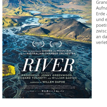
Grand
Aufna
Erde 
und e
poeti
zwisc
an da
verle