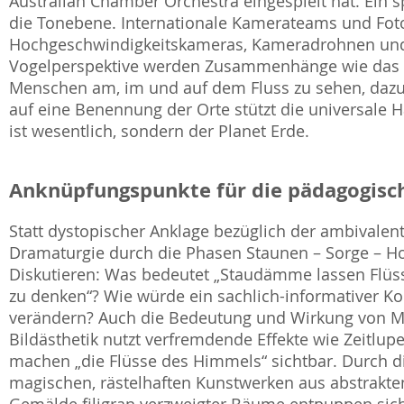
Australian Chamber Orchestra eingespielt hat. Ein
die Tonebene. Internationale Kamerateams und Fo
Hochgeschwindigkeitskameras, Kameradrohnen und S
Vogelperspektive werden Zusammenhänge wie das N
Menschen am, im und auf dem Fluss zu sehen, dazu
auf eine Benennung der Orte stützt die universale
ist wesentlich, sondern der Planet Erde.
Anknüpfungspunkte für die pädagogisch
Statt dystopischer Anklage bezüglich der ambivalen
Dramaturgie durch die Phasen Staunen – Sorge – H
Diskutieren: Was bedeutet „Staudämme lassen Flüsse
zu denken“? Wie würde ein sachlich-informativer K
verändern? Auch die Bedeutung und Wirkung von Mus
Bildästhetik nutzt verfremdende Effekte wie Zeitlup
machen „die Flüsse des Himmels“ sichtbar. Durch d
magischen, rästelhaften Kunstwerken aus abstrakte