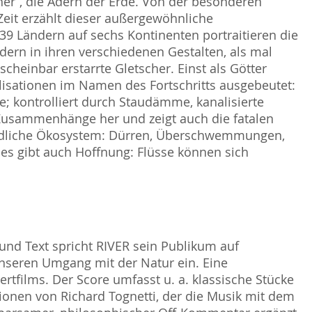
er“, die Adern der Erde. Von der besonderen
eit erzählt dieser außergewöhnliche
Ländern auf sechs Kontinenten portraitieren die
adern in ihren verschiedenen Gestalten, als mal
cheinbar erstarrte Gletscher. Einst als Götter
lisationen im Namen des Fortschritts ausgebeutet:
e; kontrolliert durch Staudämme, kanalisierte
Zusammenhänge her und zeigt auch die fatalen
indliche Ökosystem: Dürren, Überschwemmungen,
h es gibt auch Hoffnung: Flüsse können sich
und Text spricht RIVER sein Publikum auf
unseren Umgang mit der Natur ein. Eine
rtfilms. Der Score umfasst u. a. klassische Stücke
onen von Richard Tognetti, der die Musik mit dem