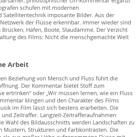
 sparsamer, philosophischer Off-Kommentar ergänzt
tografen schufen mit modernen
atellitentechnik imposante Bilder. Aus der
etzwerk der Flüsse erkennbar. Immer wieder sind
 Brücken, Häfen, Boote, Staudämme. Der Verzicht
 Haltung des Films: Nicht die menschgemachte Welt
e Arbeit
ten Beziehung von Mensch und Fluss führt die
offnung. Der Kommentar bietet Stoff zum
 ertrinken“ oder „Wir müssen lernen, wie ein Fluss
ommentar klingen und den Charakter des Films
ik im Film lässt sich bestens erarbeiten. Die
e und Zeitraffer. Langzeit-Zeitrafferaufnahmen
ie Wahl des Bildausschnitts werden Landschaften zu
n Mustern, Strukturen und Farbkontrasten. Die