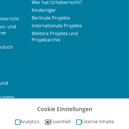
Wer hat Urheberrecht?
Kindertiger
Berlinale Projekte
nterricht
Internationale Projekte
us- und
her
Weitere Projekte und
Projektarchiv
eutsch
 und
chungen
Cookie Einstellungen
ontakt
Sitemap
Impressum
Datenschutz
Barrierefre
Analytics
Essentiell
Externe Inhalte