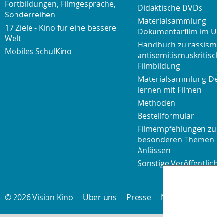
Fortbildungen, Filmgespräche,
Didaktische DVDs
Sonderreihen
Materialsammlung
17 Ziele - Kino für eine bessere
Dokumentarfilm im U
Welt
Handbuch zu rassism
Mobiles SchulKino
antisemitismuskritisc
Filmbildung
Materialsammlung D
lernen mit Filmen
Methoden
Bestellformular
Filmempfehlungen zu
besonderen Themen
Anlässen
Sonstige Veröffentli
© 2026 Vision Kino
Über uns
Presse
Newsletter
K