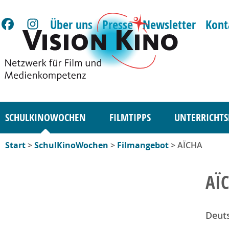
Über uns
Presse
Newsletter
Kont
SCHULKINOWOCHEN
FILMTIPPS
UNTERRICHTS
Start
>
SchulKinoWochen
>
Filmangebot
> AÏCHA
AÏ
Deut