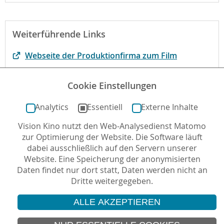
Weiterführende Links
Webseite der Produktionfirma zum Film
Der Film bei kinofenster.de
Cookie Einstellungen
Der Film bei filmportal.de
Analytics
Essentiell
Externe Inhalte
Vision Kino nutzt den Web-Analysedienst Matomo
Autor*in: Lisa Haußmann , 10.02.2016 , letzte
zur Optimierung der Website. Die Software läuft
Aktualisierung: 07.04.2016
dabei ausschließlich auf den Servern unserer
Website. Eine Speicherung der anonymisierten
Daten findet nur dort statt, Daten werden nicht an
Dritte weitergegeben.
ALLE AKZEPTIEREN
© 2026 Vision Kino
IMPRESSUM