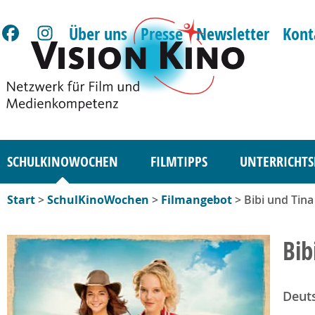
Über uns
Presse
Newsletter
Kont
SCHULKINOWOCHEN
FILMTIPPS
UNTERRICHTS
Start
>
SchulKinoWochen
>
Filmangebot
> Bibi und Tina
Bib
Deut