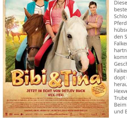
Diese
beste
Schlo
Pferd
hübsc
den S
Falke
hartn
komm
Gesc
Falke
dopt 
herau
Hexve
Trube
Beim 
und B