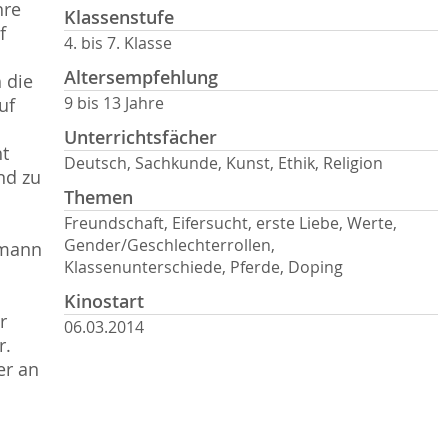
hre
Klassenstufe
f
4. bis 7. Klasse
Altersempfehlung
 die
9 bis 13 Jahre
uf
Unterrichtsfächer
ht
Deutsch, Sachkunde, Kunst, Ethik, Religion
nd zu
Themen
Freundschaft, Eifersucht, erste Liebe, Werte,
Gender/Geschlechterrollen,
kmann
Klassenunterschiede, Pferde, Doping
Kinostart
r
06.03.2014
r.
er an