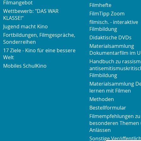
Filmangebot
Filmhefte
Wettbewerb: "DAS WAR
FilmTipp Zoom
KLASSE!"
filmisch. - interaktive
Jugend macht Kino
Filmbildung
Fortbildungen, Filmgespräche,
Didaktische DVDs
Sonderreihen
Materialsammlung
17 Ziele - Kino für eine bessere
Dokumentarfilm im U
Welt
Handbuch zu rassism
Mobiles SchulKino
antisemitismuskritisc
Filmbildung
Materialsammlung D
lernen mit Filmen
Methoden
Bestellformular
Filmempfehlungen zu
besonderen Themen
Anlässen
Sonstige Veröffentli