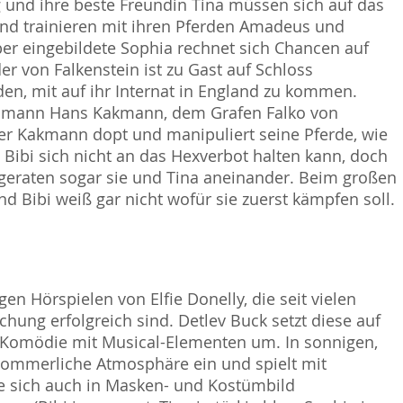
g und ihre beste Freundin Tina müssen sich auf das
und trainieren mit ihren Pferden Amadeus und
ber eingebildete Sophia rechnet sich Chancen auf
r von Falkenstein ist zu Gast auf Schloss
den, mit auf ihr Internat in England zu kommen.
smann Hans Kakmann, dem Grafen Falko von
ber Kakmann dopt und manipuliert seine Pferde, wie
 Bibi sich nicht an das Hexverbot halten kann, doch
geraten sogar sie und Tina aneinander. Beim großen
 Bibi weiß gar nicht wofür sie zuerst kämpfen soll.
en Hörspielen von Elfie Donelly, die seit vielen
chung erfolgreich sind. Detlev Buck setzt diese auf
-Komödie mit Musical-Elementen um. In sonnigen,
 sommerliche Atmosphäre ein und spielt mit
ie sich auch in Masken- und Kostümbild