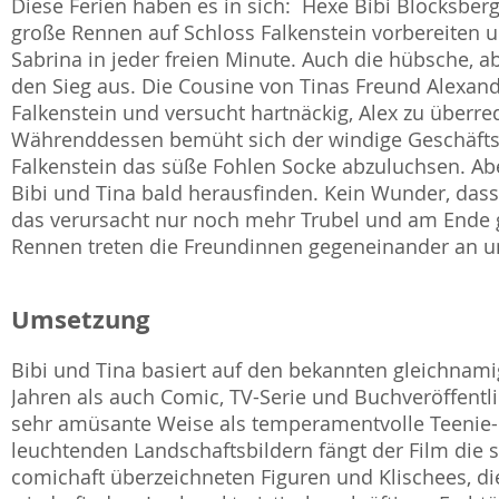
Diese Ferien haben es in sich: Hexe Bibi Blocksber
große Rennen auf Schloss Falkenstein vorbereiten 
Sabrina in jeder freien Minute. Auch die hübsche, a
den Sieg aus. Die Cousine von Tinas Freund Alexande
Falkenstein und versucht hartnäckig, Alex zu überre
Währenddessen bemüht sich der windige Geschäft
Falkenstein das süße Fohlen Socke abzuluchsen. A
Bibi und Tina bald herausfinden. Kein Wunder, dass
das verursacht nur noch mehr Trubel und am Ende 
Rennen treten die Freundinnen gegeneinander an und
Umsetzung
Bibi und Tina basiert auf den bekannten gleichnamig
Jahren als auch Comic, TV-Serie und Buchveröffentli
sehr amüsante Weise als temperamentvolle Teenie
leuchtenden Landschaftsbildern fängt der Film die
comichaft überzeichneten Figuren und Klischees, d