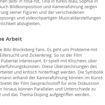
en (Bibi in rosa-rot, Tina in türkis-blau, Sophia in
n. Auch Bildkomposition und Kameraführung zeigen
erung seiner Figuren und der verschiedenen
opsongs und videoclipartigen Musicaldarstellungen
hlichkeit abzugleiten.
e Arbeit
ene Bibi-Blocksberg Fans. Es geht um Probleme mit
ifersucht und Zickenkrieg. So ist der Film
Pubertät interessant. Er spielt mit Klischees über
Verführungskünsten. Diese Überzeichnungen des
itet und kritisch hinterfragt werden. Die Symbolik
Kakmann anhand der Kameraführung können im Kunst-
ietet der Film Gesprächsstoff für eine Diskussion
r hinaus können Parallelen und Unterschiede zu
tet und das Thema Doping aufgegriffen werden.