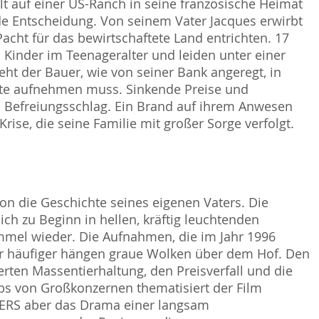
lt auf einer US-Ranch in seine französische Heimat
nde Entscheidung. Von seinem Vater Jacques erwirbt
cht für das bewirtschaftete Land entrichten. 17
i Kinder im Teenageralter und leiden unter einer
ht der Bauer, wie von seiner Bank angeregt, in
dite aufnehmen muss. Sinkende Preise und
n Befreiungsschlag. Ein Brand auf ihrem Anwesen
Krise, die seine Familie mit großer Sorge verfolgt.
on die Geschichte seines eigenen Vaters. Die
ich zu Beginn in hellen, kräftig leuchtenden
mmel wieder. Die Aufnahmen, die im Jahr 1996
er häufiger hängen graue Wolken über dem Hof. Den
erten Massentierhaltung, den Preisverfall und die
bs von Großkonzernen thematisiert der Film
ATERS aber das Drama einer langsam