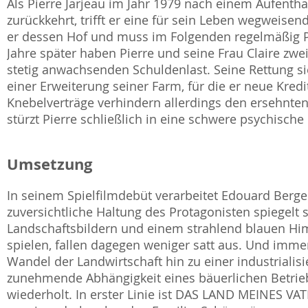
Als Pierre Jarjeau im Jahr 1979 nach einem Aufentha
zurückkehrt, trifft er eine für sein Leben wegweise
er dessen Hof und muss im Folgenden regelmäßig Pa
Jahre später haben Pierre und seine Frau Claire zwe
stetig anwachsenden Schuldenlast. Seine Rettung sie
einer Erweiterung seiner Farm, für die er neue Kre
Knebelverträge verhindern allerdings den ersehnte
stürzt Pierre schließlich in eine schwere psychische 
Umsetzung
In seinem Spielfilmdebüt verarbeitet Edouard Berge
zuversichtliche Haltung des Protagonisten spiegelt s
Landschaftsbildern und einem strahlend blauen Hi
spielen, fallen dagegen weniger satt aus. Und imm
Wandel der Landwirtschaft hin zu einer industrialisi
zunehmende Abhängigkeit eines bäuerlichen Betrie
wiederholt. In erster Linie ist DAS LAND MEINES V