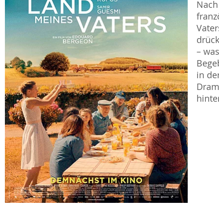
Nach 
franz
Vater
drüc
– was
Begeb
in de
Drama
hinte