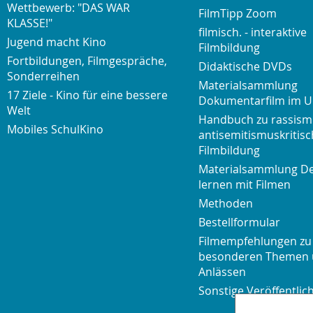
Wettbewerb: "DAS WAR
FilmTipp Zoom
KLASSE!"
filmisch. - interaktive
Jugend macht Kino
Filmbildung
Fortbildungen, Filmgespräche,
Didaktische DVDs
Sonderreihen
Materialsammlung
17 Ziele - Kino für eine bessere
Dokumentarfilm im U
Welt
Handbuch zu rassism
Mobiles SchulKino
antisemitismuskritisc
Filmbildung
Materialsammlung D
lernen mit Filmen
Methoden
Bestellformular
Filmempfehlungen zu
besonderen Themen
Anlässen
Sonstige Veröffentli