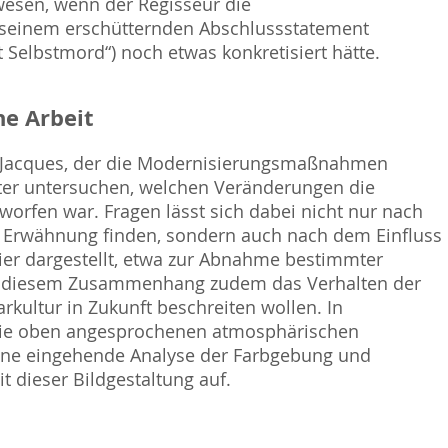
esen, wenn der Regisseur die
 seinem erschütternden Abschlussstatement
t Selbstmord“) noch etwas konkretisiert hätte.
e Arbeit
d Jacques, der die Modernisierungsmaßnahmen
erter untersuchen, welchen Veränderungen die
rworfen war. Fragen lässt sich dabei nicht nur nach
z Erwähnung finden, sondern auch nach dem Einfluss
ier dargestellt, etwa zur Abnahme bestimmter
d in diesem Zusammenhang zudem das Verhalten der
kultur in Zukunft beschreiten wollen. In
f die oben angesprochenen atmosphärischen
ine eingehende Analyse der Farbgebung und
dieser Bildgestaltung auf.