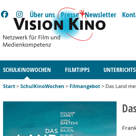
Über uns
Presse
Newsletter
Kont
SCHULKINOWOCHEN
FILMTIPPS
UNTERRICHTS
Start
>
SchulKinoWochen
>
Filmangebot
> Das Land mei
Das
Frank