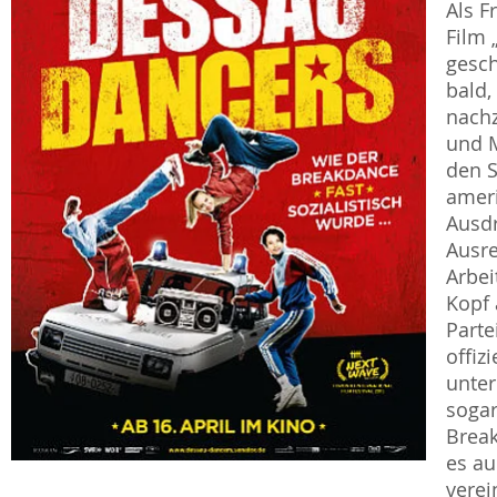
Als F
Film 
gesch
bald,
nachz
und M
den S
ameri
Ausdr
Ausr
Arbei
Kopf 
Parte
offiz
unte
sogar
Break
es au
vere