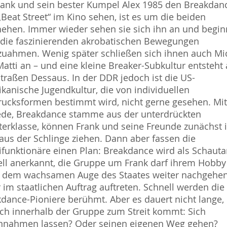
rank und sein bester Kumpel Alex 1985 den Breakdan
„Beat Street“ im Kino sehen, ist es um die beiden
ehen. Immer wieder sehen sie sich ihn an und begi
 die faszinierenden akrobatischen Bewegungen
uahmen. Wenig später schließen sich ihnen auch Mi
atti an – und eine kleine Breaker-Subkultur entsteht 
traßen Dessaus. In der DDR jedoch ist die US-
kanische Jugendkultur, die von individuellen
ucksformen bestimmt wird, nicht gerne gesehen. Mit
ede, Breakdance stamme aus der unterdrückten
terklasse, können Frank und seine Freunde zunächst 
aus der Schlinge ziehen. Dann aber fassen die
ifunktionäre einen Plan: Breakdance wird als Schauta
iell anerkannt, die Gruppe um Frank darf ihrem Hobby
r dem wachsamen Auge des Staates weiter nachgehe
 im staatlichen Auftrag auftreten. Schnell werden die
dance-Pioniere berühmt. Aber es dauert nicht lange, 
ch innerhalb der Gruppe zum Streit kommt: Sich
innahmen lassen? Oder seinen eigenen Weg gehen?