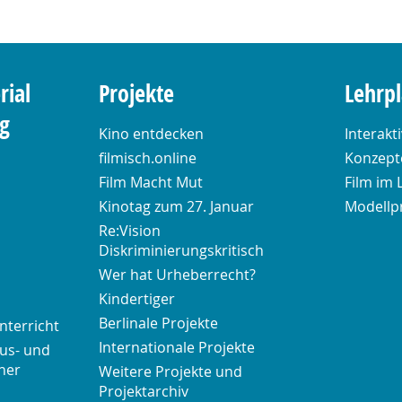
rial
Projekte
Lehrp
ng
Kino entdecken
Interakt
filmisch.online
Konzepte
Film Macht Mut
Film im 
Kinotag zum 27. Januar
Modellp
Re:Vision
Diskriminierungskritisch
Wer hat Urheberrecht?
Kindertiger
Berlinale Projekte
nterricht
Internationale Projekte
us- und
her
Weitere Projekte und
Projektarchiv