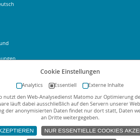
eutsch
 und
chungen
Cookie Einstellungen
ontakt
Sitemap
Impressum
Datenschutz
Barrierefre
Analytics
Essentiell
Externe Inhalte
no nutzt den Web-Analysedienst Matomo zur Optimierung de
mail
ware läuft dabei ausschließlich auf den Servern unserer Webs
g der anonymisierten Daten findet nur dort statt, Daten w
an Dritte weitergegeben.
KZEPTIEREN
NUR ESSENTIELLE COOKIES AKZE