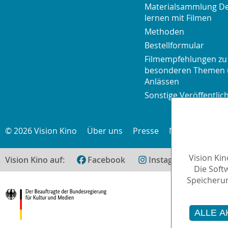
Materialsammlung D
lernen mit Filmen
Methoden
Bestellformular
Filmempfehlungen zu
besonderen Themen
Anlässen
Sonstige Veröffentli
© 2026 Vision Kino
Über uns
Presse
Newsletter
K
Vision Ki
Vision Kino auf:
Facebook
Instagram
teilen
Die Soft
Speicherun
ALLE A