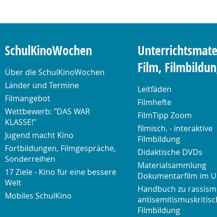
SchulKinoWochen
Unterrichtsmate
Film, Filmbildu
Über die SchulKinoWochen
Länder und Termine
Leitfäden
Filmangebot
Filmhefte
Wettbewerb: "DAS WAR
FilmTipp Zoom
KLASSE!"
filmisch. - interaktive
Jugend macht Kino
Filmbildung
Fortbildungen, Filmgespräche,
Didaktische DVDs
Sonderreihen
Materialsammlung
17 Ziele - Kino für eine bessere
Dokumentarfilm im U
Welt
Handbuch zu rassism
Mobiles SchulKino
antisemitismuskritisc
Filmbildung