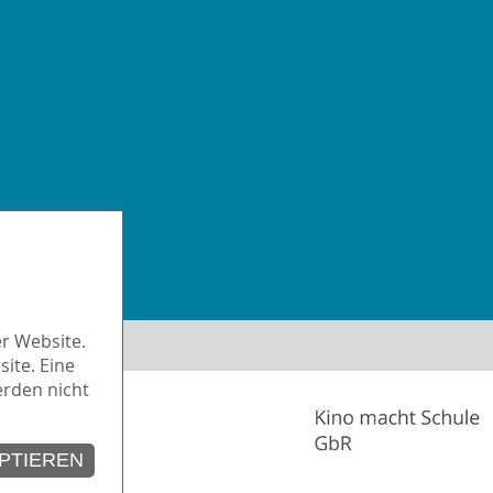
iheit
r Website.
ite. Eine
erden nicht
PTIEREN