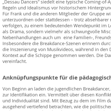
„Dessau Dancers“ siedelt eine typische Coming-of-
Regeln und Idealismus vor historischem Hintergrund
Für Frank und die anderen Mitglieder der Gruppe wi
unterzuordnen oder stattdessen – trotz absehbarer n
verfolgen, zu einem bedeutenden Wendepunkt im Leb
als Drama, sondern vielmehr als schwungvolle Misc
Nebenhandlungen auch um eine Familien-, Freundsc
Insbesondere die Breakdance-Szenen erinnern durch
die Inszenierung von Musikvideos, während in den 
Kontext auf die Schippe genommen werden. Die Dar
vereinfacht.
Anknüpfungspunkte für die pädagogisch
Von Beginn an laden die jugendlichen Breakdancer,
zur Identifikation ein. Vermittelt über diesen Konflik
und Individualität sind. Mit Bezug zu dem im Film da
ausgehend vertiefend betrachten, wie die politische