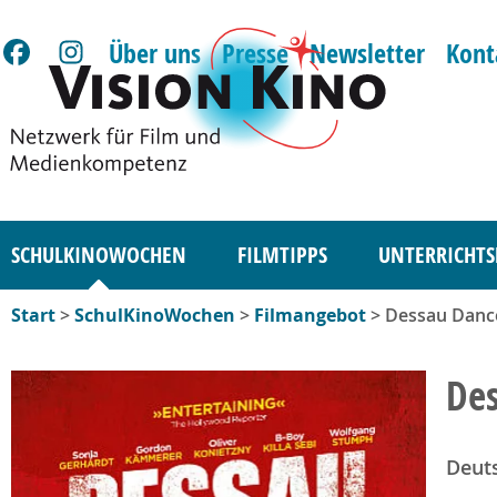
Über uns
Presse
Newsletter
Kont
SCHULKINOWOCHEN
FILMTIPPS
UNTERRICHTS
Start
>
SchulKinoWochen
>
Filmangebot
> Dessau Danc
Des
Deut