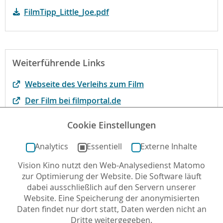
FilmTipp_Little_Joe.pdf
Weiterführende Links
Webseite des Verleihs zum Film
Der Film bei filmportal.de
Debatte über ambivalente Technologien auf
Cookie Einstellungen
bpb.de
Analytics
Essentiell
Externe Inhalte
Vision Kino nutzt den Web-Analysedienst Matomo
Autor*in: Dörthe Gromes , 09.12.2019 , letzte
zur Optimierung der Website. Die Software läuft
Aktualisierung: 18.12.2019
dabei ausschließlich auf den Servern unserer
Website. Eine Speicherung der anonymisierten
Daten findet nur dort statt, Daten werden nicht an
Dritte weitergegeben.