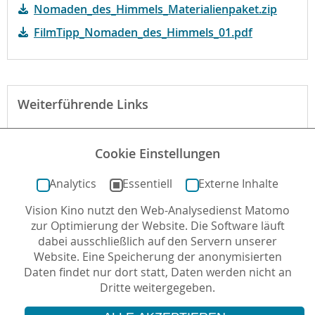
Nomaden_des_Himmels_Materialienpaket.zip
FilmTipp_Nomaden_des_Himmels_01.pdf
Weiterführende Links
Webseite des Verleihs
Cookie Einstellungen
Der Film bei kinofenster.de
Analytics
Essentiell
Externe Inhalte
Vision Kino nutzt den Web-Analysedienst Matomo
Autor*in: Lisa Haußmann , 03.04.2016 , letzte
zur Optimierung der Website. Die Software läuft
Aktualisierung: 27.07.2023
dabei ausschließlich auf den Servern unserer
Website. Eine Speicherung der anonymisierten
Daten findet nur dort statt, Daten werden nicht an
Dritte weitergegeben.