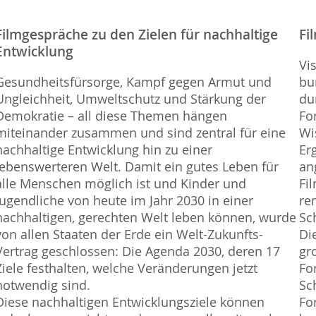
Filmgespräche zu den Zielen für nachhaltige
Fi
Entwicklung
Vi
Gesundheitsfürsorge, Kampf gegen Armut und
bu
Ungleichheit, Umweltschutz und Stärkung der
du
Demokratie – all diese Themen hängen
Fo
miteinander zusammen und sind zentral für eine
Wi
nachhaltige Entwicklung hin zu einer
Er
lebenswerteren Welt. Damit ein gutes Leben für
an
alle Menschen möglich ist und Kinder und
Fi
Jugendliche von heute im Jahr 2030 in einer
re
nachhaltigen, gerechten Welt leben können, wurde
Sc
von allen Staaten der Erde ein Welt-Zukunfts-
Di
Vertrag geschlossen: Die Agenda 2030, deren 17
gr
Ziele festhalten, welche Veränderungen jetzt
Fo
notwendig sind.
Sc
Diese nachhaltigen Entwicklungsziele können
Fo