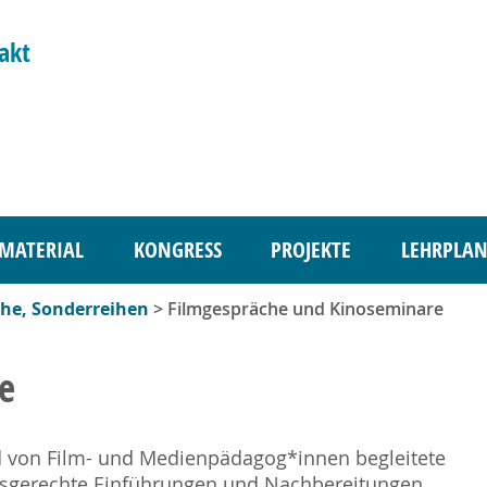
akt
MATERIAL
KONGRESS
PROJEKTE
LEHRPLAN
che, Sonderreihen
> Filmgespräche und Kinoseminare
e
d von Film- und Medienpädagog*innen begleitete
ersgerechte Einführungen und Nachbereitungen