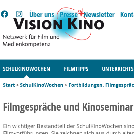
Über uns
Presse
Newsletter
Kont
SCHULKINOWOCHEN
FILMTIPPS
UNTERRICHTS
Start
>
SchulKinoWochen
>
Fortbildungen, Filmgesprä
Filmgespräche und Kinoseminar
Ein wichtiger Bestandteil der SchulKinoWochen sin
Filmvorführungen. Sie zeichnen sich aus durch alt