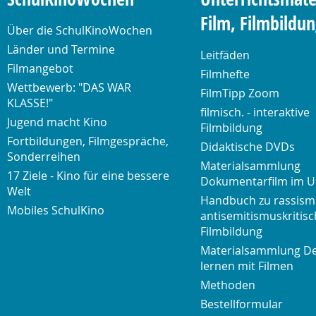
Film, Filmbildu
Über die SchulKinoWochen
Länder und Termine
Leitfäden
Filmangebot
Filmhefte
Wettbewerb: "DAS WAR
FilmTipp Zoom
KLASSE!"
filmisch. - interaktive
Jugend macht Kino
Filmbildung
Fortbildungen, Filmgespräche,
Didaktische DVDs
Sonderreihen
Materialsammlung
17 Ziele - Kino für eine bessere
Dokumentarfilm im U
Welt
Handbuch zu rassism
Mobiles SchulKino
antisemitismuskritisc
Filmbildung
Materialsammlung D
lernen mit Filmen
Methoden
Bestellformular