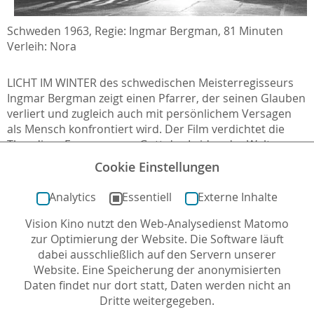
Schweden 1963, Regie: Ingmar Bergman, 81 Minuten
Verleih: Nora
LICHT IM WINTER des schwedischen Meisterregisseurs
Ingmar Bergman zeigt einen Pfarrer, der seinen Glauben
verliert und zugleich auch mit persönlichem Versagen
als Mensch konfrontiert wird. Der Film verdichtet die
Theodizee-Frage, warum Gott das Leiden der Welt
zulässt, in der Form eines Kammerspiels und findet für
Cookie Einstellungen
die Auseinandersetzung mit dieser theologischen
Grundfrage beeindruckend metaphorische Bilder.
Analytics
Essentiell
Externe Inhalte
Vision Kino nutzt den Web-Analysedienst Matomo
Der Film lief im Rahmen des Programms mit
zur Optimierung der Website. Die Software läuft
Filmgespräch, Begleitmaterial ist nicht erschienen.
dabei ausschließlich auf den Servern unserer
Website. Eine Speicherung der anonymisierten
Daten findet nur dort statt, Daten werden nicht an
Dritte weitergegeben.