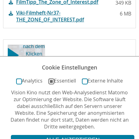
FilmTipp_The_Zone_of_Interest.pdf
349 KB
Viki-Filmheft-Nr37-
6 MB
Der Schutz
THE_ZONE_OF_INTEREST.pdf
personenbezogener
Daten ist uns
wichtig. Erst
nach dem
Klicken
werden
Cookie Einstellungen
Daten von
The Zone of
Dritt-
Interest - Trailer
Analytics
Essentiell
Externe Inhalte
(deutsch/german;
Anbieter-
FSK 6)
Servern
Vision Kino nutzt den Web-Analysedienst Matomo
zur Optimierung der Website. Die Software läuft
geladen.
dabei ausschließlich auf den Servern unserer
Website. Eine Speicherung der anonymisierten
Daten findet nur dort statt, Daten werden nicht an
Dritte weitergegeben.