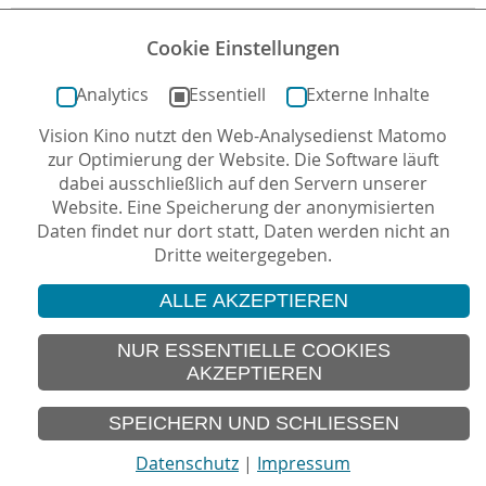
Archiv
Cookie Einstellungen
Archiv Kindertiger
Analytics
Essentiell
Externe Inhalte
Vision Kino nutzt den Web-Analysedienst Matomo
zur Optimierung der Website. Die Software läuft
zurück zur Übersicht/Projekte
dabei ausschließlich auf den Servern unserer
Website. Eine Speicherung der anonymisierten
Daten findet nur dort statt, Daten werden nicht an
Dritte weitergegeben.
ALLE AKZEPTIEREN
© 2026 Vision Kino
IMPRESSUM
NUR ESSENTIELLE COOKIES
AKZEPTIEREN
SITEMAP
DATENSCHUTZ
SPEICHERN UND SCHLIESSEN
Datenschutz
|
Impressum