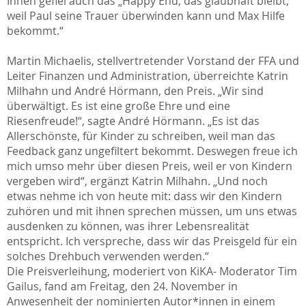
Ihnen gefiel auch das „Happy End, das glaubhaft bleibt,
weil Paul seine Trauer überwinden kann und Max Hilfe
bekommt.“
Martin Michaelis, stellvertretender Vorstand der FFA und
Leiter Finanzen und Administration, überreichte Katrin
Milhahn und André Hörmann, den Preis. „Wir sind
überwältigt. Es ist eine große Ehre und eine
Riesenfreude!“, sagte André Hörmann. „Es ist das
Allerschönste, für Kinder zu schreiben, weil man das
Feedback ganz ungefiltert bekommt. Deswegen freue ich
mich umso mehr über diesen Preis, weil er von Kindern
vergeben wird“, ergänzt Katrin Milhahn. „Und noch
etwas nehme ich von heute mit: dass wir den Kindern
zuhören und mit ihnen sprechen müssen, um uns etwas
ausdenken zu können, was ihrer Lebensrealität
entspricht. Ich verspreche, dass wir das Preisgeld für ein
solches Drehbuch verwenden werden.“
Die Preisverleihung, moderiert von KiKA- Moderator Tim
Gailus, fand am Freitag, den 24. November in
Anwesenheit der nominierten Autor*innen in einem