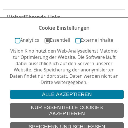
Weiterführende Links
Cookie Einstellungen
Webseite des Films
Analytics
Essentiell
Externe Inhalte
Vision Kino nutzt den Web-Analysedienst Matomo
Autor*in: Sabine Genz , 30.06.2016 , letzte Aktualisierung:
zur Optimierung der Website. Die Software läuft
12.07.2016
dabei ausschließlich auf den Servern unserer
Website. Eine Speicherung der anonymisierten
Daten findet nur dort statt, Daten werden nicht an
Dritte weitergegeben.
ALLE AKZEPTIEREN
© 2026 Vision Kino
IMPRESSUM
NUR ESSENTIELLE COOKIES
AKZEPTIEREN
SITEMAP
DATENSCHUTZ
SPEICHERN UND SCHLIESSEN