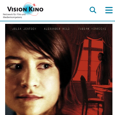
Sophie
Scholl
-
Die
letzten
Tage
Deutschland
2005,
Regie:
Marc
Rothemund,
116
Minuten,
empfohlen
ab