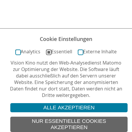
artikuliert
Sophie,
was
ihr
Gewissen
und
Cookie Einstellungen
ihr
Gottglaube
Analytics
Essentiell
Externe Inhalte
ihr
Vision Kino nutzt den Web-Analysedienst Matomo
aufgetragen
zur Optimierung der Website. Die Software läuft
haben.
dabei ausschließlich auf den Servern unserer
Website. Eine Speicherung der anonymisierten
Daten findet nur dort statt, Daten werden nicht an
Dritte weitergegeben.
ALLE AKZEPTIEREN
© 2026 Vision Kino
IMPRESSUM
NUR ESSENTIELLE COOKIES
AKZEPTIEREN
SITEMAP