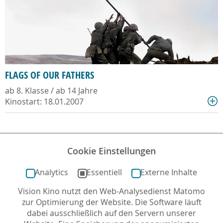
FLAGS OF OUR FATHERS
ab 8. Klasse / ab 14 Jahre
Kinostart: 18.01.2007
Cookie Einstellungen
<
1
...
62
63
64
65
...
66
Analytics
Essentiell
Externe Inhalte
>
Vision Kino nutzt den Web-Analysedienst Matomo
zur Optimierung der Website. Die Software läuft
dabei ausschließlich auf den Servern unserer
24
VON 1573 FILMTIPPS