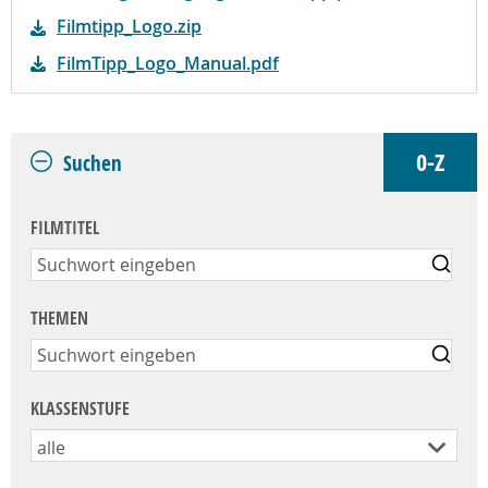
Filmtipp_Logo.zip
FilmTipp_Logo_Manual.pdf
0-Z
Suchen
FILMTITEL
THEMEN
KLASSENSTUFE
alle